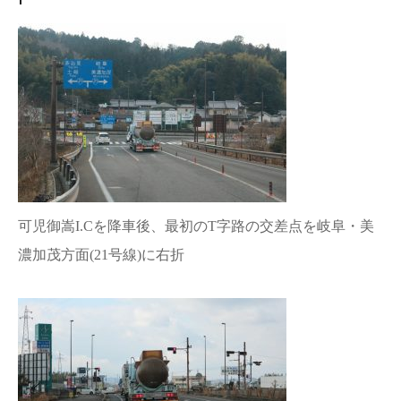
可児御嵩I.Cを降車後、最初のT字路の交差点を岐阜・美
濃加茂方面(21号線)に右折