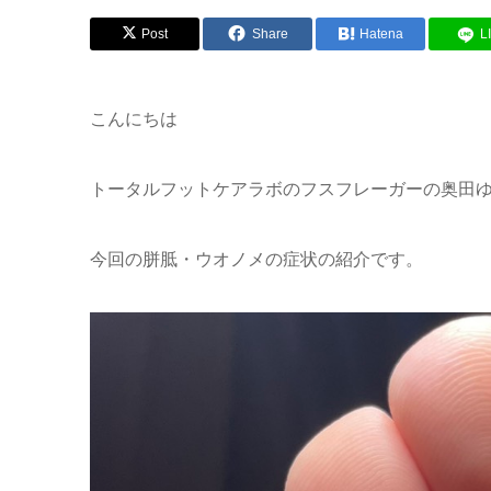
Post
Share
Hatena
L
こんにちは
トータルフットケアラボのフスフレーガーの奥田
今回の胼胝・ウオノメの症状の紹介です。