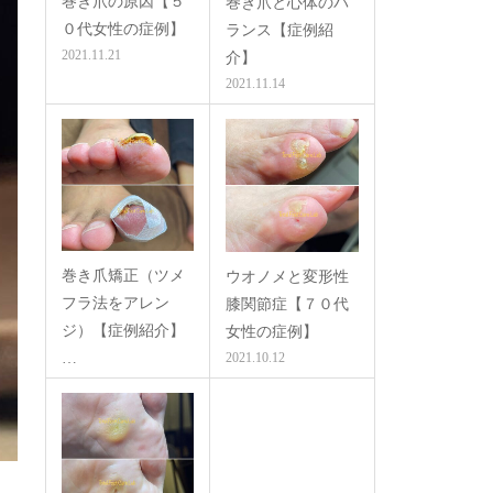
巻き爪の原因【５
巻き爪と心体のバ
０代女性の症例】
ランス【症例紹
2021.11.21
介】
2021.11.14
巻き爪矯正（ツメ
ウオノメと変形性
フラ法をアレン
膝関節症【７０代
ジ）【症例紹介】
女性の症例】
…
2021.10.12
2021.10.12