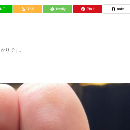
INE
RSS
feedly
Pin it
note
ゆかりです。