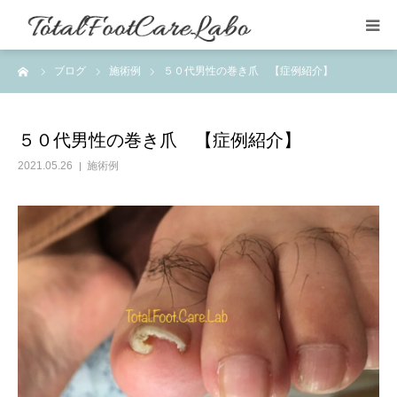
ーム
ブログ
施術例
５０代男性の巻き爪 【症例紹介】
はじめての方
施術例・感想
５０代男性の巻き爪 【症例紹介】
2021.05.26
施術例
メニュー
店舗情報
よくある質問
ブログ