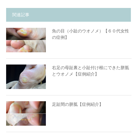
関連記事
魚の目（小趾のウオノメ）【６０代女性
の症例】
右足の母趾裏と小趾付け根にできた胼胝
とウオノメ【症例紹介】
足趾間の胼胝【症例紹介】