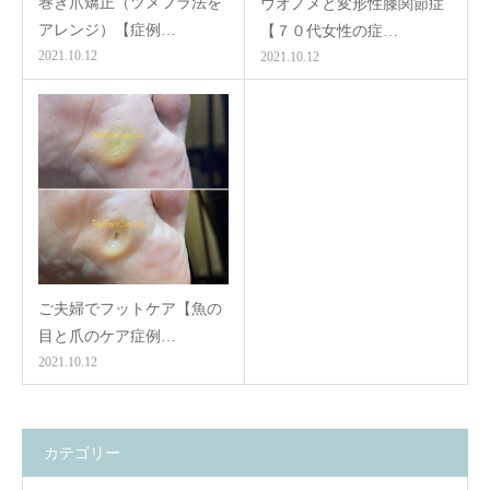
巻き爪矯正（ツメフラ法を
ウオノメと変形性膝関節症
アレンジ）【症例…
【７０代女性の症…
2021.10.12
2021.10.12
ご夫婦でフットケア【魚の
目と爪のケア症例…
2021.10.12
カテゴリー