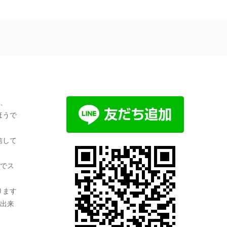
、
ほうで
信して
でス
ります
出来