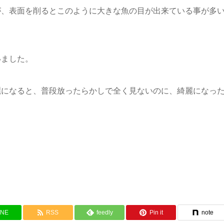
が、表面を削るとこのように大きな魚の目が出来ている事が多
いました。
麗になると、普段放ったらかしで全く見ないのに、綺麗になっ
。
INE
RSS
feedly
Pin it
note