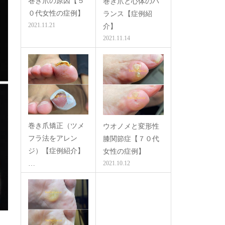
巻き爪の原因【５
巻き爪と心体のバ
０代女性の症例】
ランス【症例紹
2021.11.21
介】
2021.11.14
巻き爪矯正（ツメ
ウオノメと変形性
フラ法をアレン
膝関節症【７０代
ジ）【症例紹介】
女性の症例】
…
2021.10.12
2021.10.12