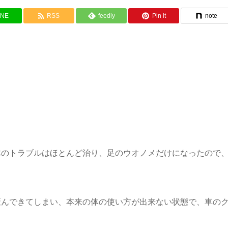
INE
RSS
feedly
Pin it
note
体のトラブルはほとんど治り、足のウオノメだけになったので
歪んできてしまい、本来の体の使い方が出来ない状態で、車の